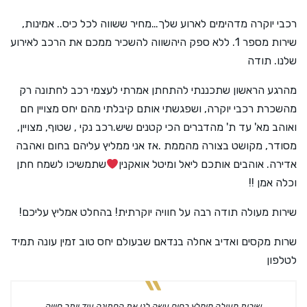
רכבי יוקרה מדהימים לארוע שלך…מחיר ששווה לכל כיס.. אמינות,
שירות מספר 1. ללא ספק היהשווה להשכיר ממכם את הרכב לאירוע
שלנו. תודה
מהרגע הראשון שתכננתי להתחתן אמרתי לעצמי רכב לחתונה רק
מהשכרת רכבי יוקרה, ושפגשתי אותם קיבלתי מהם יחס מצויין חם
ואוהב מא' עד ת' מהדברים הכי קטנים שיש.רכב נקי , שטוף, מצויין,
מסודר, מקושט בצורה מהממת .אז אני ממליץ עליהם בחום ואהבה
אדירה. אוהבים אותכם ליאל ומיטל אואקנין
שתמשיכו לשמח חתן
וכלה אמן !!
שירות מעולה תודה רבה על חוויה יוקרתית! בהחלט אמליץ עליכם!
שרות מקסים ואדיב אחלה בנדאם שבעולם יחס טוב זמין עונה תמיד
לטלפון
שירות מעולה מומלץ בחום עשה לנו את החתונה עוד יותר חוויה