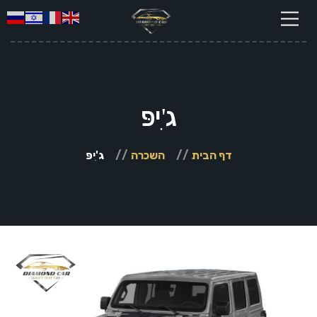
ג'ִיפּ
דף הבית
השכרה
ג'ִיפּ