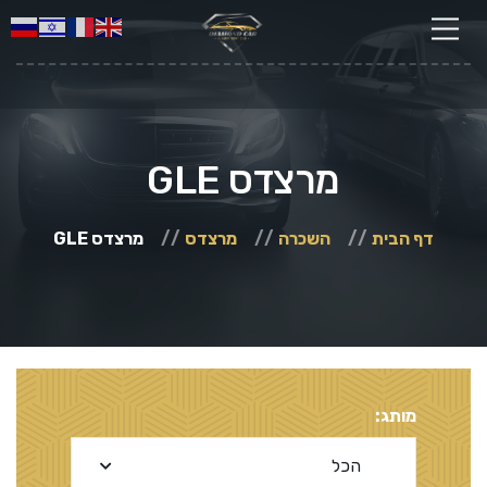
מרצדס GLE
דף הבית
השכרה
מרצדס
מרצדס GLE
מותג: